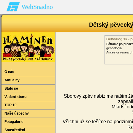
WebSnadno
Dětský pěveck
Genealog.sk - p
Pátranie po predk
genealógia
Ancestor research
O nás
Aktuality
Stalo se
Sborový zpěv nabízíme našim žák
Vedení sboru
zapsali
TOP 10
Mladší odd
Naše úspěchy
Všichni už se těšíme na podzimní 
Fotogalerie
Rá
Soustředění