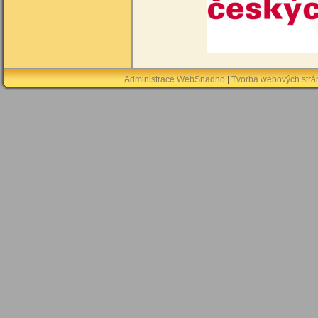
Administrace WebSnadno
|
Tvorba webových str