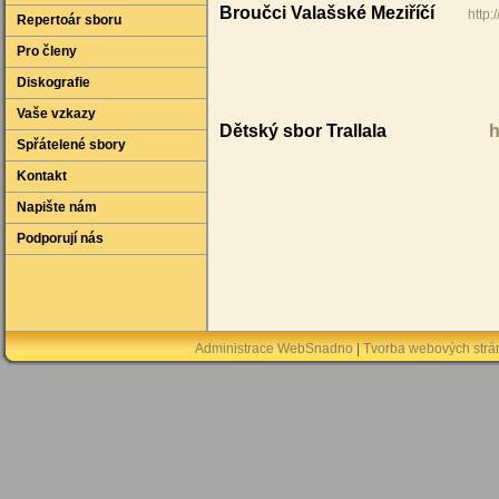
Broučci Valašské Meziříčí
http:
Repertoár sboru
Pro členy
Diskografie
Vaše vzkazy
Dětský sbor Trallala
h
Spřátelené sbory
Kontakt
Napište nám
Podporují nás
Administrace WebSnadno
|
Tvorba webových str