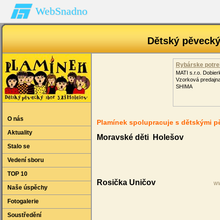
WebSnadno
Dětský pěveck
Rybárske potr
MATI s.r.o. Dobie
Vzorková predajn
SHIMA
O nás
Plamínek spolupracuje s dětskými p
Aktuality
Moravské děti Holešov
Stalo se
Vedení sboru
TOP 10
Rosička Uničov
ww
Naše úspěchy
Fotogalerie
Soustředění