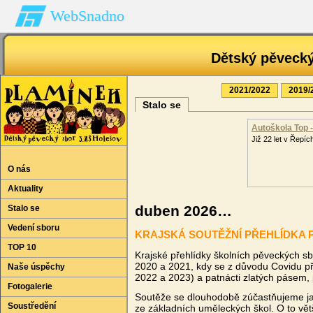
WebSnadno
Dětský pěveck
2021/2022
2019/
Stalo se
Autoškola Top 
Již 22 let v Řepích
O nás
Aktuality
duben 2026…
Stalo se
Vedení sboru
KRAJSKÁ SOUTĚŽNÍ PŘEHLÍDKA 
TOP 10
Krajské přehlídky školních pěveckých sbo
2020 a 2021, kdy se z důvodu Covidu pře
Naše úspěchy
2022 a 2023) a patnácti zlatých pásem,
Fotogalerie
Soutěže se dlouhodobě zúčastňujeme jak
Soustředění
ze základních uměleckých škol. O to vět