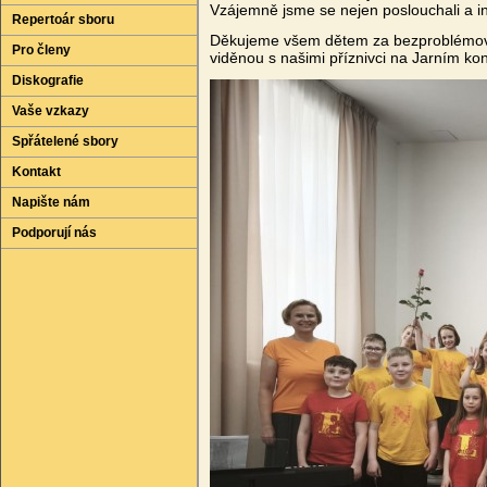
Vzájemně jsme se nejen poslouchali a ins
Repertoár sboru
Děkujeme všem dětem za bezproblémový 
Pro členy
viděnou s našimi příznivci na Jarním kon
Diskografie
Vaše vzkazy
Spřátelené sbory
Kontakt
Napište nám
Podporují nás