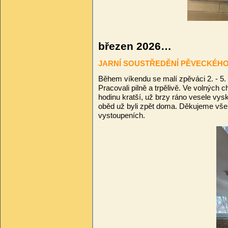
březen 2026…
JARNÍ SOUSTŘEDĚNÍ PĚVECKÉH
Během víkendu se malí zpěváci 2. - 5. r
Pracovali pilně a trpělivě. Ve volných ch
hodinu kratší, už brzy ráno vesele vysk
oběd už byli zpět doma. Děkujeme vše
vystoupeních.