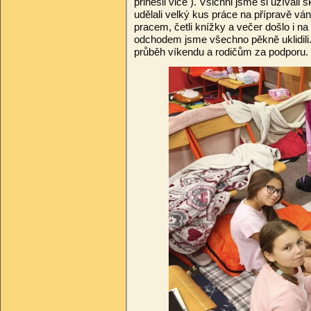
p
ř
inesli vice ). Všichni jsme si užívali š
ud
ě
lali velký kus práce na p
ř
íprav
ě
ván
pracem,
č
etli knížky a ve
č
er došlo i n
odchodem jsme všechno p
ě
kn
ě
uklidil
pr
ů
b
ě
h víkendu a rodi
čů
m za podporu.