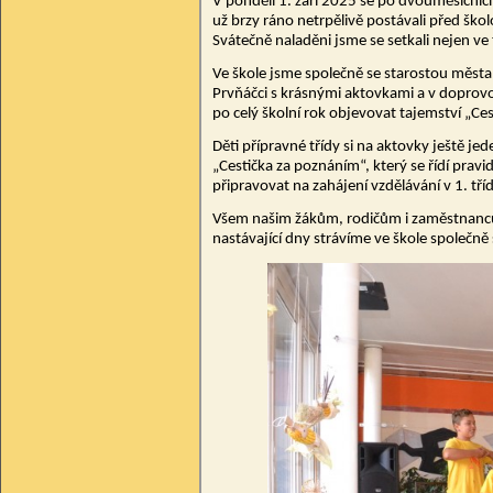
V pondělí 1. září 2025 se po dvouměsíčních 
už brzy ráno netrpělivě postávali před ško
Svátečně naladěni jsme se setkali nejen ve t
Ve škole jsme společně se starostou města H
Prvňáčci s krásnými aktovkami a v doprovod
po celý školní rok objevovat tajemství „C
Děti přípravné třídy si na aktovky ještě j
„Cestička za poznáním“, který se řídí prav
připravovat na zahájení vzdělávání v 1. tří
Všem našim žákům, rodičům i zaměstnanc
nastávající dny strávíme ve škole společně