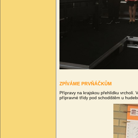
ZPÍVÁME PRVŇÁČKŮM
Přípravy na krajskou přehlídku vrcholí
přípravné třídy pod schodištěm u hudeb