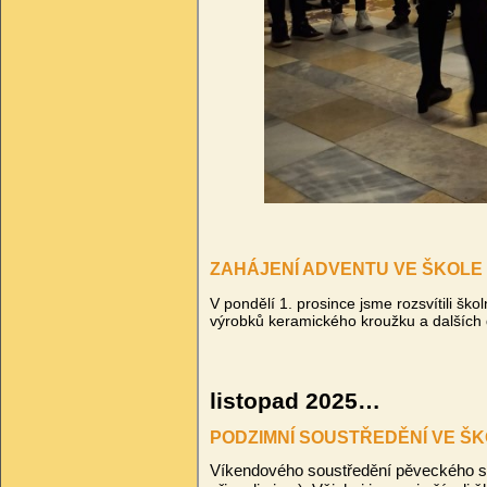
ZAHÁJENÍ ADVENTU VE ŠKOLE
V pondělí 1. prosince jsme rozsvítili šk
výrobků keramického kroužku a dalších dr
listopad 2025…
PODZIMNÍ SOUSTŘEDĚNÍ VE Š
Víkendového soust
ř
ed
ě
ní p
ě
veckého s