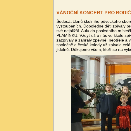
VÁNOČNÍ KONCERT PRO RODI
Šedesát členů školního pěveckého sboru
vystoupeních. Dopoledne děti zpívaly pr
své nejbližší. Aulu do posledního místečk
PLAMÍNKU. Vždyť už u nás ve škole zpívá 
zazpívaly a zahrály zpěvné, neotřelé a v
společně a české koledy už zpívala celá
jídelně. Děkujeme všem, kteří se na vyko