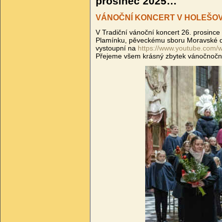
prosinec 2025…
VÁNOČNÍ KONCERT V HOLEŠO
V Tradiční vánoční koncert 26. prosinc
Plamínku, pěveckému sboru Moravské d
vystoupní na
https://www.youtube.com
Přejeme všem krásný zbytek vánočnoční