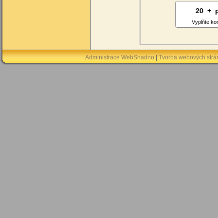
20
0
+
3
Vyplňte ko
Administrace WebSnadno
|
Tvorba webových str