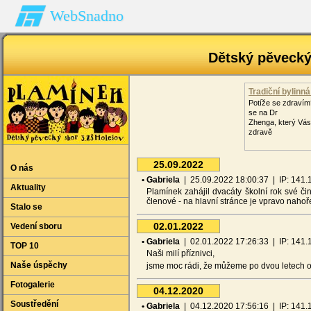
WebSnadno
Dětský pěveck
Tradiční bylinn
Potíže se zdravím
se na Dr
Zhenga, který Vás 
zdravě
25.09.2022
O nás
• Gabriela
| 25.09.2022 18:00:37 | IP: 141.17
Aktuality
Plamínek zahájil dvacáty školní rok své či
členové - na hlavní stránce je vpravo naho
Stalo se
02.01.2022
Vedení sboru
• Gabriela
| 02.01.2022 17:26:33 | IP: 141.17
TOP 10
Naši milí příznivci,
Naše úspěchy
jsme moc rádi, že můžeme po dvou letech o
Fotogalerie
04.12.2020
Soustředění
• Gabriela
| 04.12.2020 17:56:16 | IP: 141.17