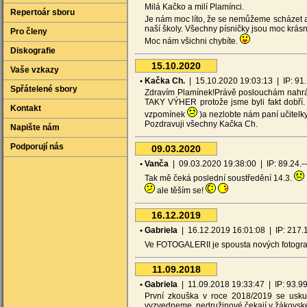
Milá Kačko a milí Plamínci.
Repertoár sboru
Je nám moc líto, že se nemůžeme scházet 
naší školy. Všechny písničky jsou moc krásn
Pro členy
Moc nám všichni chybíte.
Diskografie
15.10.2020
Vaše vzkazy
• Kačka Ch.
| 15.10.2020 19:03:13 | IP: 91.1
Spřátelené sbory
Zdravím Plamínek!Právě poslouchám nahráv
TAKY VÝHER protože jsme byli fakt dobří. 
Kontakt
vzpomínek
)a nezlobte nám paní učitelky
Pozdravuji všechny Kačka Ch.
Napište nám
Podporují nás
09.03.2020
• Vanča
| 09.03.2020 19:38:00 | IP: 89.24.---
Tak mě čeká poslední soustředění 14.3.
ale těším se!
16.12.2019
• Gabriela
| 16.12.2019 16:01:08 | IP: 217.11
Ve FOTOGALERII je spousta nových fotografi
11.09.2018
• Gabriela
| 11.09.2018 19:33:47 | IP: 93.99.-
První zkouška v roce 2018/2019 se uskut
vyzvedneme, nedružinové čekají v žákovsk